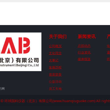
关于我们
新闻资讯
公司概况
总部动态
化
行业资讯
通
文化理念
媒体报道
环
大事记
发展历程
资质荣誉
公益活动
习网
员工天地
ht © 环球国科仪器（北京）有限公司(www.huanqiuguoke.com) All rights 