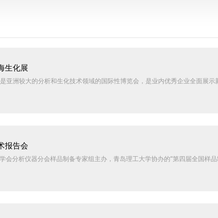
海生化展
China）是亚洲较大的分析和生化技术领域的国际性博览会，是业内优秀企业全面
术报告会
器仪表学会分析仪器分会样品制备专家组主办，青岛理工大学协办的“第四届全国样