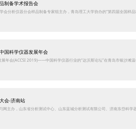
样品制备学术报告会
器仪表学会分析仪器分会样品制备专家组主办，青岛理工大学协办的“第四届全国
届中国科学仪器发展年会
器发展年会(ACCSI 2019)——中国科学仪器行业的“达沃斯论坛”在青岛市银沙滩温
大会-济南站
学习网主办，山东省分析测试中心、⼭东蓝城分析测试有限公司、济南东岱科学器材有