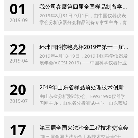
01
我公司参展第四届全国样品制备学术报告会
2019年8月31日-9月1日，由中国仪器仪表
2019-09
学会分析仪器分会样品制备专家组主办，青
岛理工大学协办的“第四届全国样品制备学
术报告会”在青岛银沙滩温德姆至尊酒店隆
22
重召开
环球国科惊艳亮相2019年第十三届中国科学仪器发展年会
2019年4月18-19日，2019中国科学仪器发
2019-04
展年会(ACCSI 2019)——中国科学仪器行业
的“达沃斯论坛”在青岛市银沙滩温德姆至尊
酒店召开...
20
2019年山东省样品前处理技术创新大会-济南站
由山东省分析测试协会、EWG1990仪器学
2019-07
习网主办，山东省分析测试中心、⼭东蓝城
分析测试有限公司、济南东岱科学器材有限
公司承办的“2019年山东省样品前处理技术
17
创新大会”...
第三届全国火法冶金工程技术交流会
“第三届全国火法冶金工程技术交流会”于